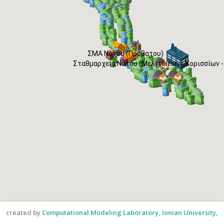
ΣΜΑ Νότου (Πρόβατου)
Σταθμαρχείο Νότου (Μελιτειέων - Κορισσίων -
created by
Computational Modeling Laboratory, Ionian University,