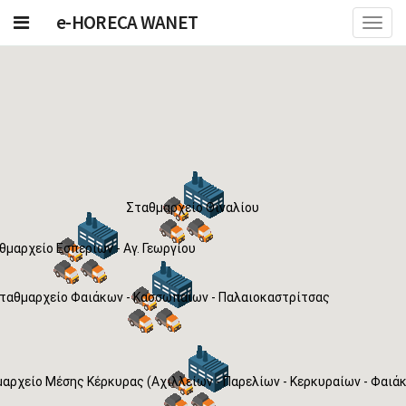
e-HORECA WANET
Toggl
navig
Σταθμαρχείο Θιναλίου
θμαρχείο Εσπερίων - Αγ. Γεωργίου
ταθμαρχείο Φαιάκων - Κασσωπαίων - Παλαιοκαστρίτσας
αρχείο Μέσης Κέρκυρας (Αχιλλείων - Παρελίων - Κερκυραίων - Φαιά